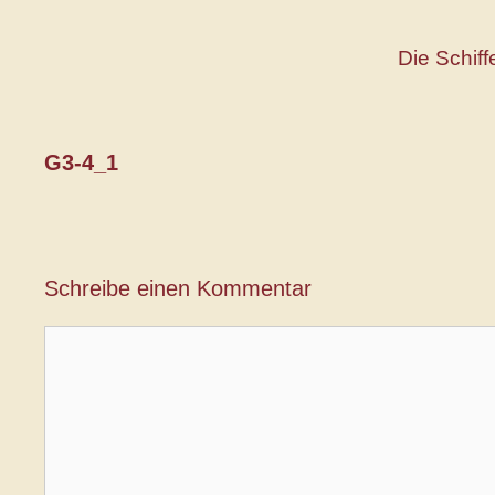
Zum
Inhalt
Die Schif
springen
G3-4_1
Schreibe einen Kommentar
Kommentar