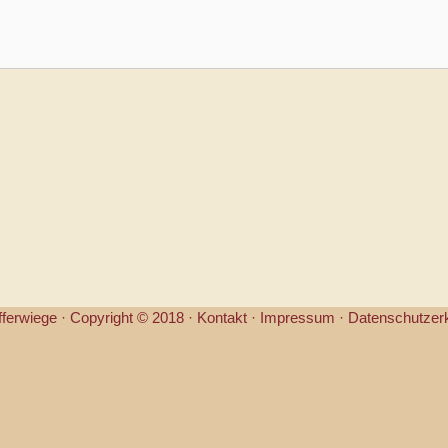
fferwiege ·
Copyright © 2018 ·
Kontakt
·
Impressum
·
Datenschutzer