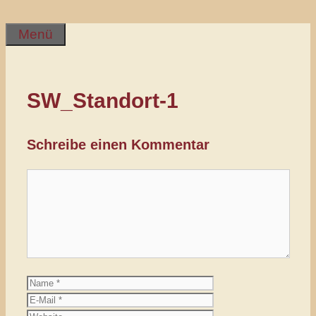
Inhalt
springen
Menü
SW_Standort-1
Schreibe einen Kommentar
Kommentar
Name
E-
Mail
Website