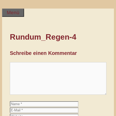
Inhalt
springen
Menü
Rundum_Regen-4
Schreibe einen Kommentar
Kommentar
Name
E-
Mail
Website