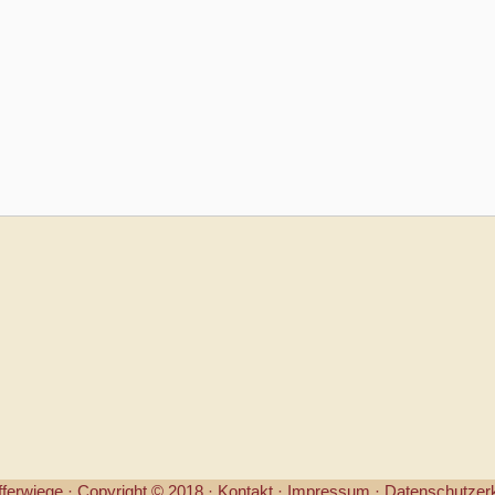
fferwiege ·
Copyright © 2018 ·
Kontakt
·
Impressum
·
Datenschutzer