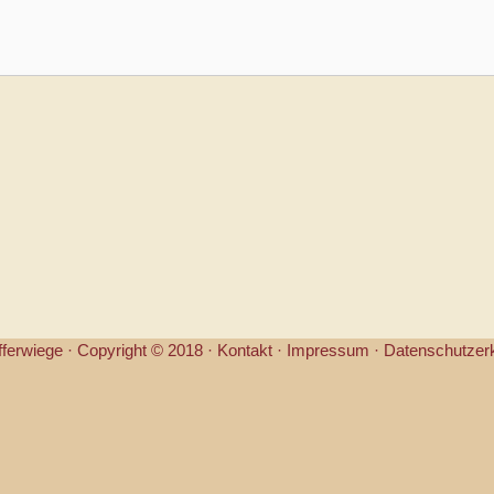
fferwiege ·
Copyright © 2018 ·
Kontakt
·
Impressum
·
Datenschutzer