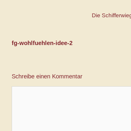
Zum
Inhalt
Die Schifferwie
springen
fg-wohlfuehlen-idee-2
Schreibe einen Kommentar
Kommentar