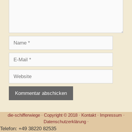
Name
E-
Mail
Website
die-schifferwiege ·
Copyright © 2018 ·
Kontakt
·
Impressum
·
Datenschutzerklärung
·
Telefon: +49 38220 82535