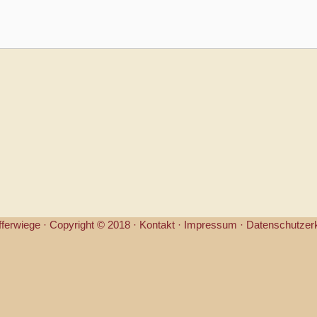
fferwiege ·
Copyright © 2018 ·
Kontakt
·
Impressum
·
Datenschutzer