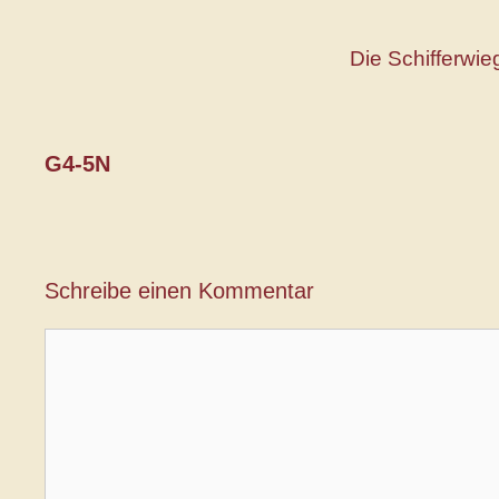
Zum
Inhalt
Die Schifferwie
springen
G4-5N
Schreibe einen Kommentar
Kommentar