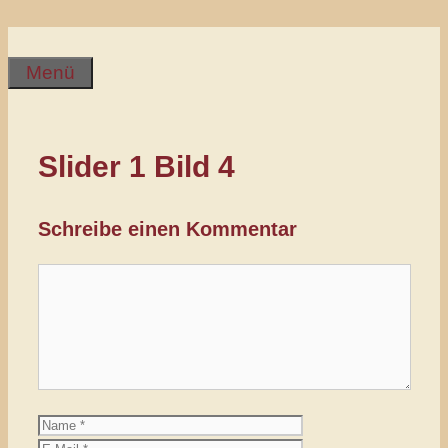
Zum
Inhalt
springen
Menü
Slider 1 Bild 4
Schreibe einen Kommentar
Kommentar
Name
E-
Mail
Website