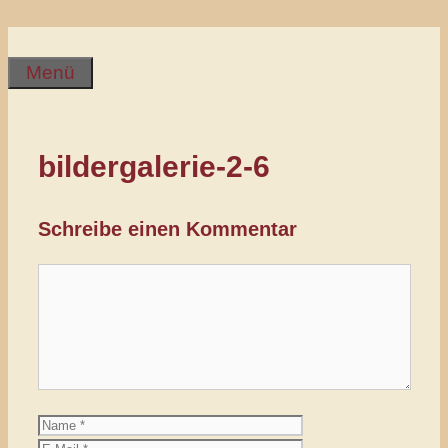
Zum
Inhalt
springen
Menü
bildergalerie-2-6
Schreibe einen Kommentar
Kommentar
Name
E-
Mail
Website